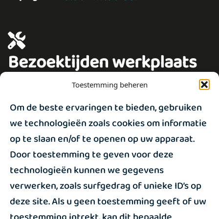
Bezoektijden werkplaats
13:00 - 17:30 uur
Maandagmiddag
Toestemming beheren
13:00 - 17:30 uur
Woensdagmiddag
Om de beste ervaringen te bieden, gebruiken
13:00 - 17:30 uur
Vrijdagmiddag
we technologieën zoals cookies om informatie
op te slaan en/of te openen op uw apparaat.
Door toestemming te geven voor deze
technologieën kunnen we gegevens
Locatie
verwerken, zoals surfgedrag of unieke ID’s op
deze site. Als u geen toestemming geeft of uw
Wij zijn op onderstaand adres gevestigd: 1e
toestemming intrekt, kan dit bepaalde